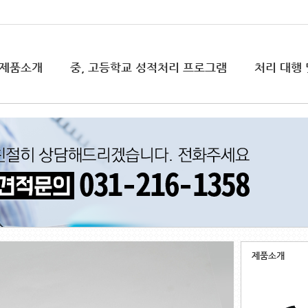
제품소개
중, 고등학교 성적처리 프로그램
처리 대행 
성적처리스캐너
처리·판독대행
문의하기
자료실
OMR리
솔루션 도
OMR용지
도입사례
봉투
소모품
제품소개