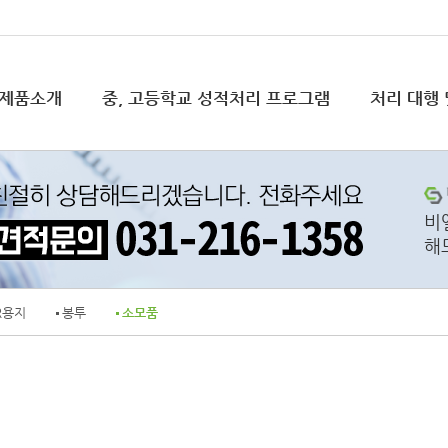
제품소개
중, 고등학교 성적처리 프로그램
처리 대행 
성적처리스캐너
처리·판독대행
문의하기
자료실
OMR리
솔루션 도
비
해
OMR용지
도입사례
봉투
R용지
봉투
소모품
소모품