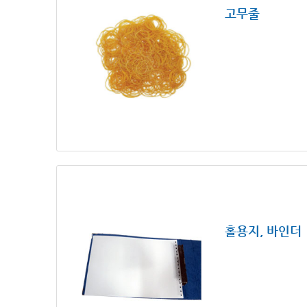
고무줄
홀용지, 바인더